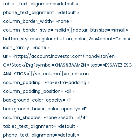
tablet_text_alignment= »default »
phone_text_alignment= »default »
column_border_width= »none »
column_border_style= »solid »][nectar_btn size= »small »
button_style= »regular » button_color_2= »Accent-Color »
icon_family= »none »
url= »https://account.inovestor.com/InoAdvisor/en-
CA/Stock/Esg?symbol=XNAS%3AAMZN » text= »ESSAYEZ ESG
ANALYTICS »][/vc_column][vc_column
column_padding= »no-extra-padding »
column_padding_position= »all »
background_color_opacity= »1″
background_hover_color_opacity= »1″
column_shadow= »none » width= »1/4″
tablet_text_alignment= »default »
phone_text_alignment= »default »