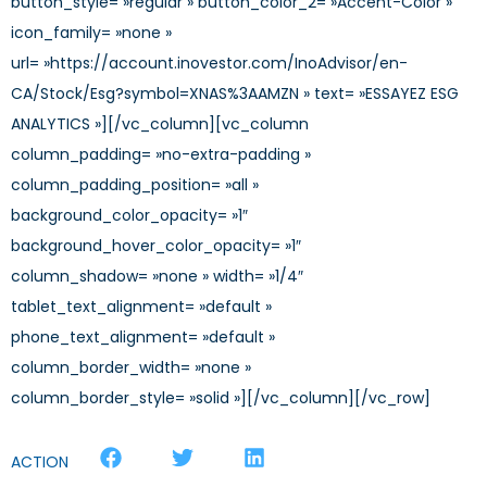
button_style= »regular » button_color_2= »Accent-Color »
icon_family= »none »
url= »https://account.inovestor.com/InoAdvisor/en-
CA/Stock/Esg?symbol=XNAS%3AAMZN » text= »ESSAYEZ ESG
ANALYTICS »][/vc_column][vc_column
column_padding= »no-extra-padding »
column_padding_position= »all »
background_color_opacity= »1″
background_hover_color_opacity= »1″
column_shadow= »none » width= »1/4″
tablet_text_alignment= »default »
phone_text_alignment= »default »
column_border_width= »none »
column_border_style= »solid »][/vc_column][/vc_row]
ACTION