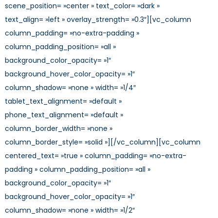
scene_position= »center » text_color= »dark »
text_align= »left » overlay_strength= »0.3″][vc_column
column_padding= »no-extra-padding »
column_padding_position= »all »
background_color_opacity= »1″
background_hover_color_opacity= »1″
column_shadow= »none » width= »1/4″
tablet_text_alignment= »default »
phone_text_alignment= »default »
column_border_width= »none »
column_border_style= »solid »][/vc_column][vc_column
centered_text= »true » column_padding= »no-extra-
padding » column_padding_position= »all »
background_color_opacity= »1″
background_hover_color_opacity= »1″
column_shadow= »none » width= »1/2″