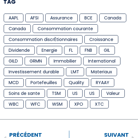
TAG
AAPL
AFSI
Assurance
BCE
Canada
Canada
Consommation courante
Consommation discrÈtionnaires
Croissance
Dividende
Energie
FL
FNB
GIL
GILD
GRMN
Immobilier
International
Investissement durable
LMT
Materiaux
MCD
Portefeuilles
Quality
RYAAY
Soins de sante
TSM
US
US
Valeur
WBC
WFC
WSM
XPO
XTC
PRÉCÉDENT
SUIVANT