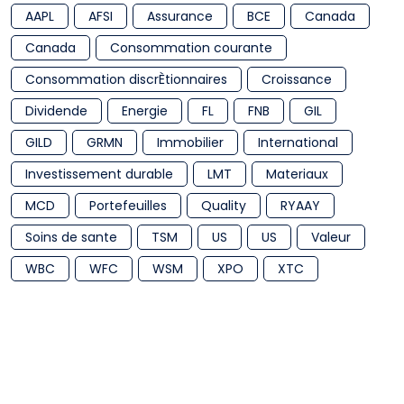
AAPL
AFSI
Assurance
BCE
Canada
Canada
Consommation courante
Consommation discrÈtionnaires
Croissance
Dividende
Energie
FL
FNB
GIL
GILD
GRMN
Immobilier
International
Investissement durable
LMT
Materiaux
MCD
Portefeuilles
Quality
RYAAY
Soins de sante
TSM
US
US
Valeur
WBC
WFC
WSM
XPO
XTC