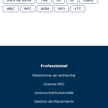
Soins de sante
TSM
US
US
Valeur
WBC
WFC
WSM
XPO
XTC
Professionnel
Plateforme de recherche
Licence PRO
Licence Institutionnelle
Gestion de Placements