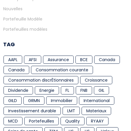
Nouvelles
Portefeuille Modèle
Portefeuilles modèles
TAG
AAPL
AFSI
Assurance
BCE
Canada
Canada
Consommation courante
Consommation discrÈtionnaires
Croissance
Dividende
Energie
FL
FNB
GIL
GILD
GRMN
Immobilier
International
Investissement durable
LMT
Materiaux
MCD
Portefeuilles
Quality
RYAAY