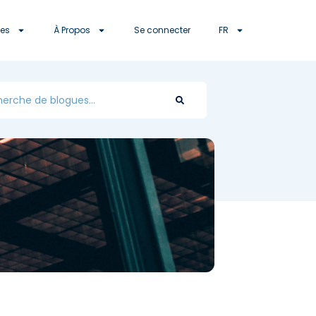
es
À Propos
Se connecter
FR