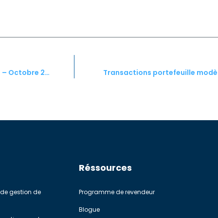
Transactions portefeuille modèle StockPointer® Canada – Octobre 2022
Transactions portefeuille modè
Réssources
de gestion de
Programme de revendeur
Blogue