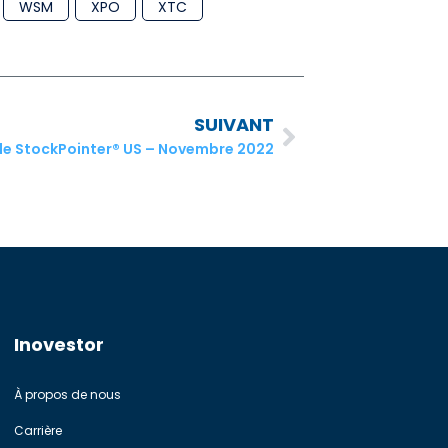
WSM
XPO
XTC
SUIVANT
le StockPointer® US – Novembre 2022
Inovestor
À propos de nous
Carrière