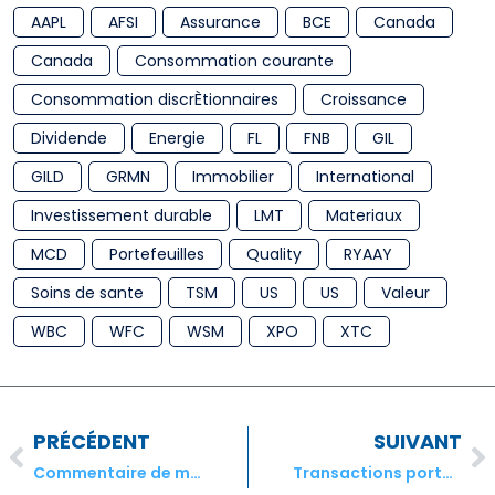
AAPL
AFSI
Assurance
BCE
Canada
Canada
Consommation courante
Consommation discrÈtionnaires
Croissance
Dividende
Energie
FL
FNB
GIL
GILD
GRMN
Immobilier
International
Investissement durable
LMT
Materiaux
MCD
Portefeuilles
Quality
RYAAY
Soins de sante
TSM
US
US
Valeur
WBC
WFC
WSM
XPO
XTC
PRÉCÉDENT
SUIVANT
Commentaire de mars du gestionnaire de portefeuille pour les rèsultats de fèvrier
Transactions portefeuille modèle StockPointer® Canada – Avril 2022