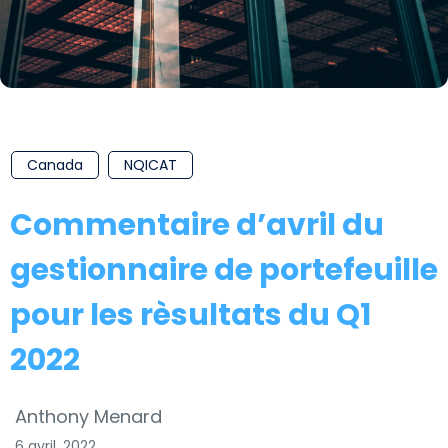
Canada
NQICAT
Commentaire d’avril du
gestionnaire de portefeuille
pour les rèsultats du Q1
2022
Anthony Menard
6 avril, 2022