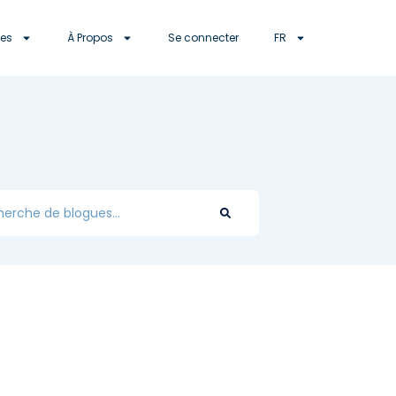
es
À Propos
Se connecter
FR