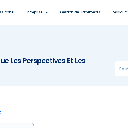
essionnel
Entreprise
Gestion de Placements
Réssourc
Que Les Perspectives Et Les
2