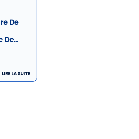
re De
e De
 Pour Les
 Fèvrier
LIRE LA SUITE