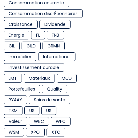
Consommation courante
Consommation discrÈtionnaires
Croissance
Dividende
Energie
FL
FNB
GIL
GILD
GRMN
Immobilier
International
Investissement durable
LMT
Materiaux
MCD
Portefeuilles
Quality
RYAAY
Soins de sante
TSM
US
US
Valeur
WBC
WFC
WSM
XPO
XTC