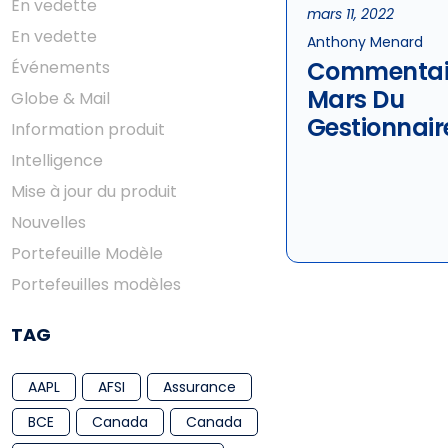
En vedette
mars 11, 2022
En vedette
Anthony Menard
Commentai
Événements
Mars Du
Globe & Mail
Gestionnair
Information produit
Portefeuille
Intelligence
Rèsultats De
Mise à jour du produit
Nouvelles
Portefeuille Modèle
Portefeuilles modèles
TAG
AAPL
AFSI
Assurance
BCE
Canada
Canada