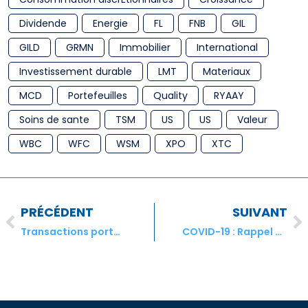
Dividende
Energie
FL
FNB
GIL
GILD
GRMN
Immobilier
International
Investissement durable
LMT
Materiaux
MCD
Portefeuilles
Quality
RYAAY
Soins de sante
TSM
US
US
Valeur
WBC
WFC
WSM
XPO
XTC
PRÉCÉDENT
SUIVANT
Transactions portefeuilles modèles StockPointer® US et ADR – Avril 2020
COVID-19 : Rappel des critères de sèlection du FNB INOC