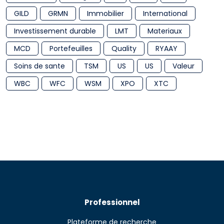
GILD
GRMN
Immobilier
International
Investissement durable
LMT
Materiaux
MCD
Portefeuilles
Quality
RYAAY
Soins de sante
TSM
US
US
Valeur
WBC
WFC
WSM
XPO
XTC
Professionnel
Plateforme de recherche