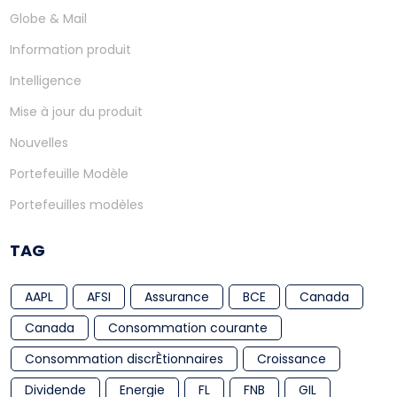
Globe & Mail
Information produit
Intelligence
Mise à jour du produit
Nouvelles
Portefeuille Modèle
Portefeuilles modèles
TAG
AAPL
AFSI
Assurance
BCE
Canada
Canada
Consommation courante
Consommation discrÈtionnaires
Croissance
Dividende
Energie
FL
FNB
GIL