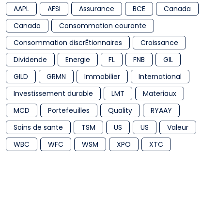
AAPL
AFSI
Assurance
BCE
Canada
Canada
Consommation courante
Consommation discrÈtionnaires
Croissance
Dividende
Energie
FL
FNB
GIL
GILD
GRMN
Immobilier
International
Investissement durable
LMT
Materiaux
MCD
Portefeuilles
Quality
RYAAY
Soins de sante
TSM
US
US
Valeur
WBC
WFC
WSM
XPO
XTC