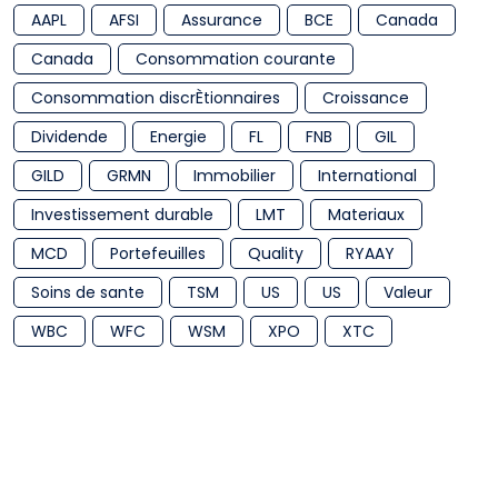
AAPL
AFSI
Assurance
BCE
Canada
Canada
Consommation courante
Consommation discrÈtionnaires
Croissance
Dividende
Energie
FL
FNB
GIL
GILD
GRMN
Immobilier
International
Investissement durable
LMT
Materiaux
MCD
Portefeuilles
Quality
RYAAY
Soins de sante
TSM
US
US
Valeur
WBC
WFC
WSM
XPO
XTC