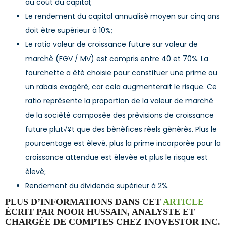
au coût du capital;
Le rendement du capital annualisè moyen sur cinq ans
doit être supèrieur à 10%;
Le ratio valeur de croissance future sur valeur de
marchè (FGV / MV) est compris entre 40 et 70%. La
fourchette a ètè choisie pour constituer une prime ou
un rabais exagèrè, car cela augmenterait le risque. Ce
ratio reprèsente la proportion de la valeur de marchè
de la sociètè composèe des prèvisions de croissance
future plut√¥t que des bènèfices rèels gènèrès. Plus le
pourcentage est èlevè, plus la prime incorporèe pour la
croissance attendue est èlevèe et plus le risque est
èlevè;
Rendement du dividende supèrieur à 2%.
PLUS D’INFORMATIONS DANS CET
ARTICLE
ÈCRIT PAR NOOR HUSSAIN, ANALYSTE ET
CHARGÈE DE COMPTES CHEZ INOVESTOR INC.