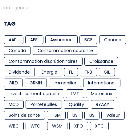
Intelligence
TAG
AAPL
AFSI
Assurance
BCE
Canada
Canada
Consommation courante
Consommation discrÈtionnaires
Croissance
Dividende
Energie
FL
FNB
GIL
GILD
GRMN
Immobilier
International
Investissement durable
LMT
Materiaux
MCD
Portefeuilles
Quality
RYAAY
Soins de sante
TSM
US
US
Valeur
WBC
WFC
WSM
XPO
XTC