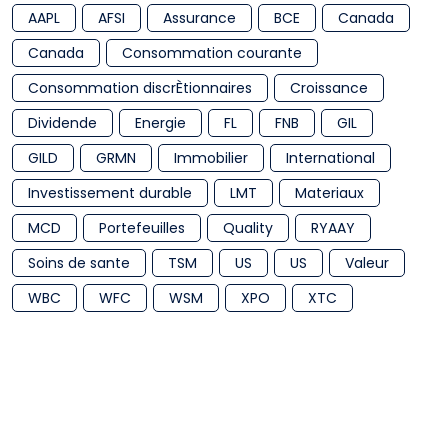
AAPL
AFSI
Assurance
BCE
Canada
Canada
Consommation courante
Consommation discrÈtionnaires
Croissance
Dividende
Energie
FL
FNB
GIL
GILD
GRMN
Immobilier
International
Investissement durable
LMT
Materiaux
MCD
Portefeuilles
Quality
RYAAY
Soins de sante
TSM
US
US
Valeur
WBC
WFC
WSM
XPO
XTC