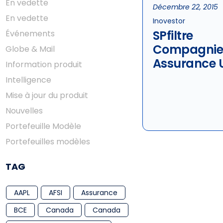
En vedette
Décembre 22, 2015
En vedette
Inovestor
SPfiltre
Événements
Compagnie
Globe & Mail
Assurance 
Information produit
Intelligence
Mise à jour du produit
Nouvelles
Portefeuille Modèle
Portefeuilles modèles
TAG
AAPL
AFSI
Assurance
BCE
Canada
Canada