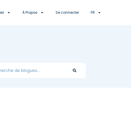
es
À Propos
Se connecter
FR