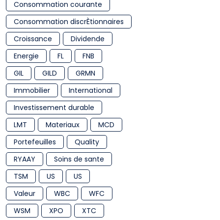
Consommation courante
Consommation discrÈtionnaires
Croissance
Dividende
Energie
FL
FNB
GIL
GILD
GRMN
Immobilier
International
Investissement durable
LMT
Materiaux
MCD
Portefeuilles
Quality
RYAAY
Soins de sante
TSM
US
US
Valeur
WBC
WFC
WSM
XPO
XTC