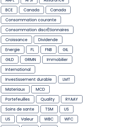
AAPL
AFSI
Assurance
BCE
Canada
Canada
Consommation courante
Consommation discrÈtionnaires
Croissance
Dividende
Energie
FL
FNB
GIL
GILD
GRMN
Immobilier
International
Investissement durable
LMT
Materiaux
MCD
Portefeuilles
Quality
RYAAY
Soins de sante
TSM
US
US
Valeur
WBC
WFC