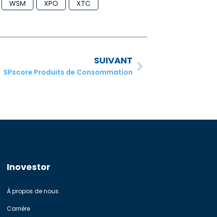
WSM
XPO
XTC
SUIVANT
SPscore Produits de Consommation
Inovestor
À propos de nous
Carrière