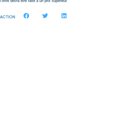
l’offre devra être faite à un prix supèrieur.
ACTION