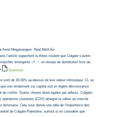
 Rise Amid Megamergers: Real M&A‚Äù
 dans l’article supportent la thèse voulant que Colgate s’avère
x marchès èmergents ¬ª, ¬´ un rèseau de distribution hors du
ª.
Download
ve sont de 20-30% au-dessus de leur valeur intrinsèque. CL se
 que son rendement sur capital soit en lègère dècroissance
 de croître. Toutes choses ètant ègales par ailleurs, Colgate-
 opèrations courantes (COV) atteigne la valeur au marchè
uis diminuera. Cela vous donne une idèe de l’importance des
entiel de Colgate-Palmolive, surtout si on considère que