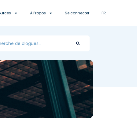
ources
À Propos
Se connecter
FR