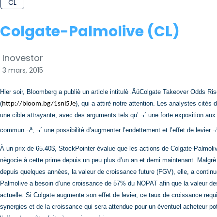
CL
Colgate-Palmolive (CL)
Inovestor
3 mars, 2015
Hier soir, Bloomberg a publiè un article intitulè ‚ÄúColgate Takeover Odds
(
), qui a attirè notre attention. Les analystes citès
http://bloom.bg/1sni5Je
une cible attrayante, avec des arguments tels qu’ ¬´ une forte exposition au
commun ¬ª, ¬´ une possibilitè d’augmenter l’endettement et l’effet de levier ¬
À un prix de 65.40$, StockPointer èvalue que les actions de Colgate-Palmoli
nègocie à cette prime depuis un peu plus d’un an et demi maintenant. Malgrè
depuis quelques annèes, la valeur de croissance future (FGV), elle, a continuè
Palmolive a besoin d’une croissance de 57% du NOPAT afin que la valeur des
actuelle. Si Colgate augmente son effet de levier, ce taux de croissance req
synergies et de la croissance qui sera attendue pour un èventuel acheteur pot