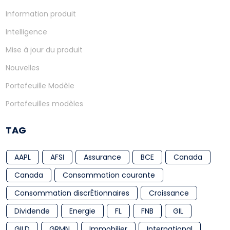
Information produit
Intelligence
Mise à jour du produit
Nouvelles
Portefeuille Modèle
Portefeuilles modèles
TAG
AAPL
AFSI
Assurance
BCE
Canada
Canada
Consommation courante
Consommation discrÈtionnaires
Croissance
Dividende
Energie
FL
FNB
GIL
GILD
GRMN
Immobilier
International