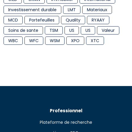
Investissement durable
LMT
Materiaux
MCD
Portefeuilles
Quality
RYAAY
Soins de sante
TSM
US
US
Valeur
WBC
WFC
WSM
XPO
XTC
Professionnel
Plateforme de recherche